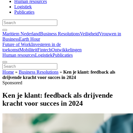
Human resources
Logistiek
Publicaties
Maritiem Nederland
Business Resolutions
Veiligheid
Vrouwen in
Business
Earth Hour
Future of Work
Investeren in de
toekomst
Mobiliteit
Fintech
Ontwikkelingen
Human resources
Logistiek
Publicaties
Home
»
Business Resolutions
»
Ken je klant: feedback als
drijvende kracht voor succes in 2024
Sponsored
Ken je klant: feedback als drijvende
kracht voor succes in 2024