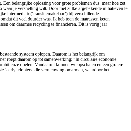
g. Een belangrijke oplossing voor grote problemen dus, maar hoe zet
gio waar je versnelling wilt. Door met zulke afgebakende initiatieven te
e intermediair (‘transitiemakelaar’) bij verschillende
omdat dit veel duurder was. Ik heb toen de matrassen keten
en om daarmee recycling te financieren. Dit is vorig jaar
t bestaande systeem oplopen. Daarom is het belangrijk om
ramer roept daarom op tot samenwerking: “In circulaire economie
ambitieuze doelen. Vandaaruit kunnen we opschalen en een grotere
ste ‘early adopters’ die vernieuwing omarmen, waardoor het