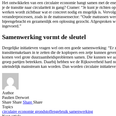
Het ontwikkelen van een circulaire economie hangt samen met de energ
je de transitie naar circulariteit in gang? Cramer: “Je kunt je richten 
werken wordt zichtbaar wat er concreet nodig en mogelijk is. Vervolge
veranderprocessen, zoals in de matrassensector: “Oude matrassen wer
bijeengebracht en gezamenlijk een oplossing gezocht. Afgesproken wer
ingevoerd.”
Samenwerking vormt de sleutel
Dergelijke initiatieven vragen wel om een goede samenwerking: “Er z
transitiemakelaars in te zetten die de koplopers een zetje kunnen ge
komen veel grote duurzaamheidsproblemen samen. Die kunnen we aanpa
groep partijen betrekken. Daarbij hebben we de Rijksoverheid hard n
uiteindelijk mainstream kan worden. Dan worden circulaire initiatieve
Author
Paulien Derwort
Share
Share
Share
Share
Topics
circulaire economie
grondstoffengebruik
samenwerking