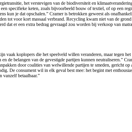
ietransitie, het verstevigen van de biodiversiteit en klimaatveranderin
op een specifieke keten, zoals bijvoorbeeld bouw of textiel, of op een re
ns kun je dat opschalen.” Cramer is betrokken geweest als onafhankelijk
den tot voor kort massaal verbrand. Recycling kwam niet van de grond 
d dat er een extra bedrag gevraagd zou worden bij verkoop van matrass
ijn vaak koplopers die het speelveld willen veranderen, maar tegen he
ven en de belangen van de gevestigde partijen kunnen neutraliseren.” C
kken door coalities van welwillende partijen te smeden, gericht op 
odig. De consument wil in elk geval best mee: het begint met enthousia
n vanzelf betaalbaar.”