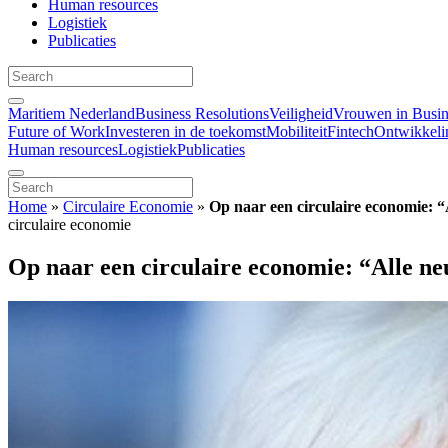
Human resources
Logistiek
Publicaties
Maritiem Nederland
Business Resolutions
Veiligheid
Vrouwen in Busin
Future of Work
Investeren in de toekomst
Mobiliteit
Fintech
Ontwikkeli
Human resources
Logistiek
Publicaties
Home
»
Circulaire Economie
»
Op naar een circulaire economie: 
circulaire economie
Op naar een circulaire economie: “Alle n