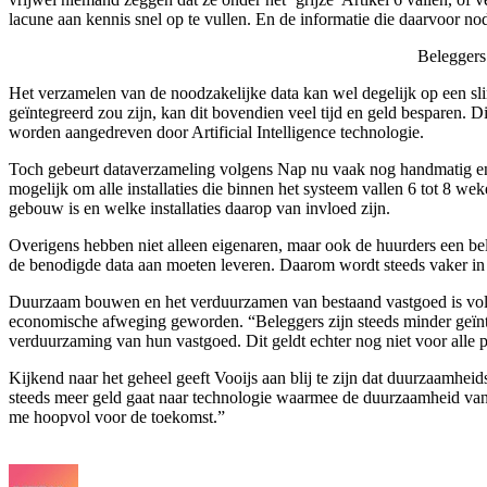
lacune aan kennis snel op te vullen. En de informatie die daarvoor nod
Beleggers 
Het verzamelen van de noodzakelijke data kan wel degelijk op een sli
geïntegreerd zou zijn, kan dit bovendien veel tijd en geld besparen
worden aangedreven door Artificial Intelligence technologie.
Toch gebeurt dataverzameling volgens Nap nu vaak nog handmatig en 
mogelijk om alle installaties die binnen het systeem vallen 6 tot 8 
gebouw is en welke installaties daarop van invloed zijn.
Overigens hebben niet alleen eigenaren, maar ook de huurders een bel
de benodigde data aan moeten leveren. Daarom wordt steeds vaker i
Duurzaam bouwen en het verduurzamen van bestaand vastgoed is volge
economische afweging geworden. “Beleggers zijn steeds minder geïnte
verduurzaming van hun vastgoed. Dit geldt echter nog niet voor alle pa
Kijkend naar het geheel geeft Vooijs aan blij te zijn dat duurzaamhe
steeds meer geld gaat naar technologie waarmee de duurzaamheid van
me hoopvol voor de toekomst.”