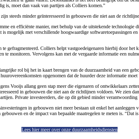
ig is, moet dan vaak van partijen als Colliers komen.”
zijn steeds minder geïnteresseerd in gebouwen die niet aan de richtlij
mme en efficiënte manier, met behulp van de uitstekende technologie di
. Dit is mogelijk met verschillende hoogwaardige softwaretoepassingen 
te gefragmenteerd. Colliers helpt vastgoedeigenaren hierbij door het
weken te monitoren. Vervolgens kan met de vergaarde informatie een nulm
angrijke rol bij het in kaart brengen van de duurzaamheid van een geb
n huurovereenkomsten opgenomen dat de huurder deze informatie moet
ns Vooijs allang geen stap meer die eigenaren of ontwikkelaars zetten
resseerd in gebouwen die niet aan de richtlijnen voldoen. We zien dan
rtijen. Private investeerders, die op dit gebied minder verantwoording 
idsinvesteringen in gebouwen niet meer bestaan uit enkel het aanleggen 
 gebouwen en de impact van bepaalde maatregelen te meten is. “Dat is
Lees hier meer over onze duurzaamheidsdiensten