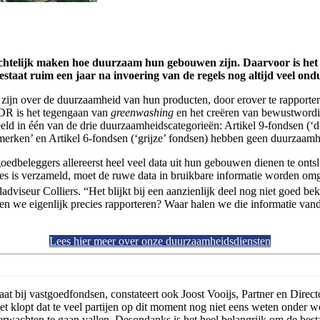
chtelijk maken hoe duurzaam hun gebouwen zijn. Daarvoor is het
staat ruim een jaar na invoering van de regels nog altijd veel ond
te zijn over de duurzaamheid van hun producten, door erover te rapport
DR is het tegengaan van
greenwashing
en het creëren van bewustwording
d in één van de drie duurzaamheidscategorieën: Artikel 9-fondsen (‘do
enmerken’ en Artikel 6-fondsen (‘grijze’ fondsen) hebben geen duurzaa
goedbeleggers allereerst heel veel data uit hun gebouwen dienen te ont
alles is verzameld, moet de ruwe data in bruikbare informatie worden om
edadviseur Colliers. “Het blijkt bij een aanzienlijk deel nog niet goed 
we eigenlijk precies rapporteren? Waar halen we die informatie vanda
Lees hier meer over onze duurzaamheidsdiensten
aat bij vastgoedfondsen, constateert ook Joost Vooijs, Partner en Director
et klopt dat te veel partijen op dit moment nog niet eens weten onder w
 verwachten te gaan vallen. Desondanks is het heel belangrijk om de bes