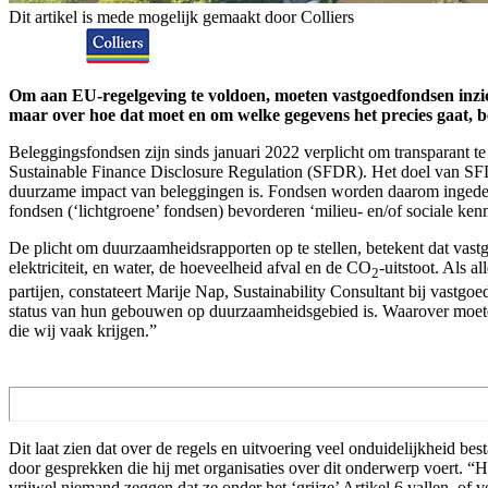
Dit artikel is mede mogelijk gemaakt door Colliers
Om aan EU-regelgeving te voldoen, moeten vastgoedfondsen inzi
maar over hoe dat moet en om welke gegevens het precies gaat, be
Beleggingsfondsen zijn sinds januari 2022 verplicht om transparant 
Sustainable Finance Disclosure Regulation (SFDR). Het doel van SF
duurzame impact van beleggingen is. Fondsen worden daarom ingedeel
fondsen (‘lichtgroene’ fondsen) bevorderen ‘milieu- en/of sociale k
De plicht om duurzaamheidsrapporten op te stellen, betekent dat vast
elektriciteit, en water, de hoeveelheid afval en de CO
-uitstoot. Als 
2
partijen, constateert Marije Nap, Sustainability Consultant bij vastgo
status van hun gebouwen op duurzaamheidsgebied is. Waarover moeten 
die wij vaak krijgen.”
Dit laat zien dat over de regels en uitvoering veel onduidelijkheid best
door gesprekken die hij met organisaties over dit onderwerp voert. “H
vrijwel niemand zeggen dat ze onder het ‘grijze’ Artikel 6 vallen, of