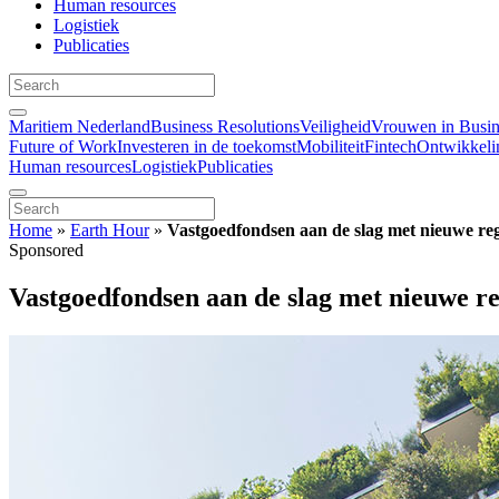
Human resources
Logistiek
Publicaties
Maritiem Nederland
Business Resolutions
Veiligheid
Vrouwen in Busin
Future of Work
Investeren in de toekomst
Mobiliteit
Fintech
Ontwikkeli
Human resources
Logistiek
Publicaties
Home
»
Earth Hour
»
Vastgoedfondsen aan de slag met nieuwe r
Sponsored
Vastgoedfondsen aan de slag met nieuwe r