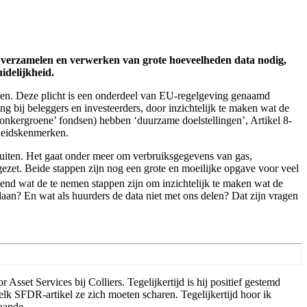
 verzamelen en verwerken van grote hoeveelheden data nodig,
uidelijkheid.
eren. Deze plicht is een onderdeel van EU-regelgeving genaamd
 bij beleggers en investeerders, door inzichtelijk te maken wat de
nkergroene’ fondsen) hebben ‘duurzame doelstellingen’, Artikel 8-
mheidskenmerken.
sluiten. Het gaat onder meer om verbruiksgegevens van gas,
gezet. Beide stappen zijn nog een grote en moeilijke opgave voor veel
bekend wat de te nemen stappen zijn om inzichtelijk te maken wat de
an? En wat als huurders de data niet met ons delen? Dat zijn vragen
 Asset Services bij Colliers. Tegelijkertijd is hij positief gestemd
elk SFDR-artikel ze zich moeten scharen. Tegelijkertijd hoor ik
taande