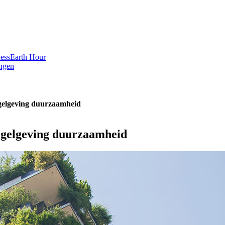
ess
Earth Hour
ngen
egelgeving duurzaamheid
egelgeving duurzaamheid