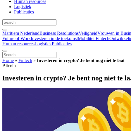
Human resources
Logistiek
Publicaties
Maritiem Nederland
Business Resolutions
Veiligheid
Vrouwen in Busin
Future of Work
Investeren in de toekomst
Mobiliteit
Fintech
Ontwikkeli
Human resources
Logistiek
Publicaties
Home
»
Fintech
»
Investeren in crypto? Je bent nog niet te laat
Bitcoin
Investeren in crypto? Je bent nog niet te la