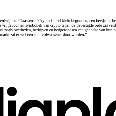
verdwijnen. Claassens: “Crypto is heel klein begonnen, een beetje als he
 De vrijgevochten symboliek van crypto tegen de gevestigde orde zal ver
s zoals overheden, bedrijven en hedgefondsen een gedeelte van hun port
 markt zal er wel een stuk volwassener door worden.”