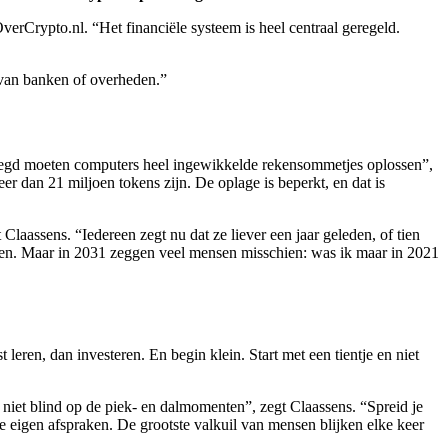
rCrypto.nl. “Het financiële systeem is heel centraal geregeld.
t van banken of overheden.”
zegd moeten computers heel ingewikkelde rekensommetjes oplossen”,
er dan 21 miljoen tokens zijn. De oplage is beperkt, en dat is
t Claassens. “Iedereen zegt nu dat ze liever een jaar geleden, of tien
werken. Maar in 2031 zeggen veel mensen misschien: was ik maar in 2021
 leren, dan investeren. En begin klein. Start met een tientje en niet
e niet blind op de piek- en dalmomenten”, zegt Claassens. “Spreid je
e eigen afspraken. De grootste valkuil van mensen blijken elke keer