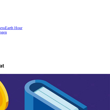
ess
Earth Hour
ngen
at