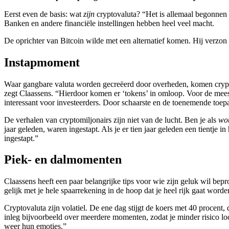
Eerst even de basis: wat
zijn
cryptovaluta? “Het is allemaal begonnen 
Banken en andere financiële instellingen hebben heel veel macht.
De oprichter van Bitcoin wilde met een alternatief komen. Hij verzo
Instapmoment
Waar gangbare valuta worden gecreëerd door overheden, komen crypt
zegt Claassens. “Hierdoor komen er ‘tokens’ in omloop. Voor de meeste
interessant voor investeerders. Door schaarste en de toenemende to
De verhalen van cryptomiljonairs zijn niet van de lucht. Ben je als
wo
jaar geleden, waren ingestapt. Als je er tien jaar geleden een tientj
ingestapt.”
Piek- en dalmomenten
Claassens heeft een paar belangrijke tips voor wie zijn geluk wil beproe
gelijk met je hele spaarrekening in de hoop dat je heel rijk gaat worde
Cryptovaluta zijn volatiel. De ene dag stijgt de koers met 40 procent
inleg bijvoorbeeld over meerdere momenten, zodat je minder risico lo
weer hun emoties.”