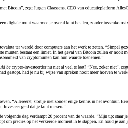
met Bitcoin”, zegt Jurgen Claassens, CEO van educatieplatform AllesOve
n een digitale munt waarmee je overal kunt betalen, zonder tussenkoms
ovaluta ter wereld door computers aan het werk te zetten. “Simpel ge
 munten bestaat een limiet. In het geval van Bitcoin zullen er nooit me
epasbaarheid van cryptomunten kan hun waarde toenemen.”
uld be
crypto-investeerder nu niet al veel te laat? “Nee, zeker niet”, zeg
e in had gestopt, had je nu bij wijze van spreken nooit meer hoeven te 
ven. “Allereerst, stort je niet zonder enige kennis in het avontuur. Eerst
n. Investeer geld dat je kunt missen.”
, de volgende dag verdampt 20 procent van de waarde. “Mijn tip: staar j
opt om precies op het verkeerde moment in te stappen. En houd je aan j