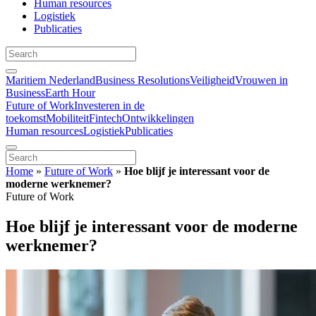
Human resources
Logistiek
Publicaties
Maritiem Nederland
Business Resolutions
Veiligheid
Vrouwen in
Business
Earth Hour
Future of Work
Investeren in de
toekomst
Mobiliteit
Fintech
Ontwikkelingen
Human resources
Logistiek
Publicaties
Home
»
Future of Work
»
Hoe blijf je interessant voor de
moderne werknemer?
Future of Work
Hoe blijf je interessant voor de moderne
werknemer?