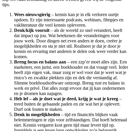
tips.
Wees nieuwsgierig
– kennis kan je in elk verloren uurtje
opdoen. Er zijn interessante podcasts, webinars, filmpjes en
vakliteratuur die veel kennis opleveren.
Denk/kijk vooruit
– als de wereld zo snel verandert, heeft
dat impact op jou. Wat betekenen die veranderingen voor
jouw werk. Door dingen net even anders te doen, creëer je
mogelijkheden en sta je niet stil. Realiseer je dat je door je
kennis en ervaring met anderen te delen ook weer verder kan
komen.
Breng focus en balans aan
– een zzp’er moet alles zijn. Een
marketeer, een jurist, een boekhouder en dat vraagt veel. Ieder
heeft zijn eigen vak, maar zorg er wel voor dat je weet wat je
risico’s en zwakke plekken zijn en dek die verstandig af.
Slimme boekhoudsoftware ontzorgt. Breng rust en balans in
werk en privé. Dat alles zorgt ervoor dat jij kan ondernemen
en je dromen kan najagen.
Heb lef – als je doet wat je deed, krijg je wat je kreeg
–
treed buiten de gebaande paden en zie wat het je oplevert.
Durf ook fouten te maken.
Denk in mogelijkheden
– tijd en financiën blijken vaak
belemmeringen te zijn voor zelfstandigen. Dat hoeft helemaal
niet. Kennis vergaren kost geen tijd maar levert tijd op.
Inmiddels is een leven lang ontwikkelen zo’n belangrijk