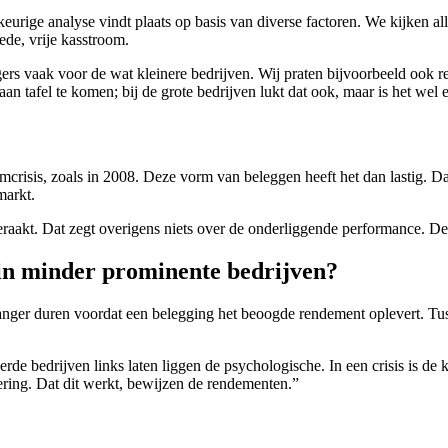
e analyse vindt plaats op basis van diverse factoren. We kijken allere
ede, vrije kasstroom.
ers vaak voor de wat kleinere bedrijven. Wij praten bijvoorbeeld ook
n tafel te komen; bij de grote bedrijven lukt dat ook, maar is het wel e
mcrisis, zoals in 2008. Deze vorm van beleggen heeft het dan lastig. D
markt.
eraakt. Dat zegt overigens niets over de onderliggende performance. D
d in minder prominente bedrijven?
langer duren voordat een belegging het beoogde rendement oplevert. Tu
e bedrijven links laten liggen de psychologische. In een crisis is de k
ring. Dat dit werkt, bewijzen de rendementen.”