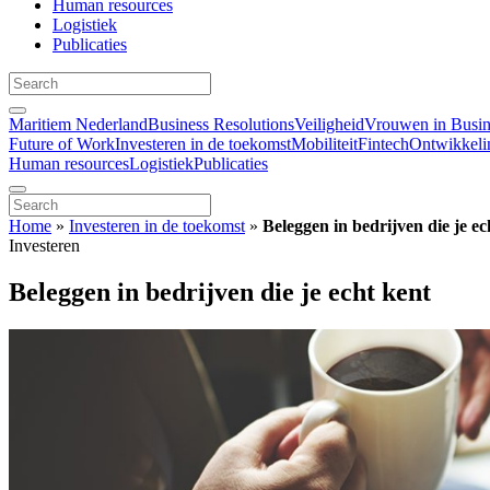
Human resources
Logistiek
Publicaties
Maritiem Nederland
Business Resolutions
Veiligheid
Vrouwen in Busin
Future of Work
Investeren in de toekomst
Mobiliteit
Fintech
Ontwikkeli
Human resources
Logistiek
Publicaties
Home
»
Investeren in de toekomst
»
Beleggen in bedrijven die je ec
Investeren
Beleggen in bedrijven die je echt kent