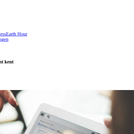
ess
Earth Hour
ngen
ht kent