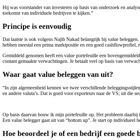
Hij was voorstander van investeren op basis van onderzoek en analyse
toekomst van individuele bedrijven te kijken.”
Principe is eenvoudig
Dat laatste is ook volgens Najib Nakad belangrijk bij value beleggen
hebben meestal een prima marktpositie en een goed cashflowprofiel, ni
Gemiddeld genomen heeft een value portefeuille een bovengemiddeld d
contant gemaakte verwachtingen. Je betaalt veel op basis van verwac
Waar gaat value beleggen van uit?
“In zijn algemeenheid kennen we twee verschillende beleggingsstijlen
en andere valuta’s. Dat is goed voor exporteurs naar de VS; uit die sec
Op basis daarvan bouw ik mijn portefeuille op. Het probleem daarbij i
Een value belegger gaat uit van “bottom up”. Je start op individueel b
Hoe beoordeel je of een bedrijf een goede b