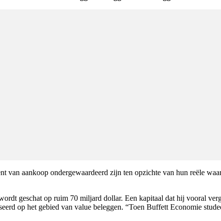
t van aankoop ondergewaardeerd zijn ten opzichte van hun reële waarde.
ordt geschat op ruim 70 miljard dollar. Een kapitaal dat hij vooral ver
ialiseerd op het gebied van value beleggen. “Toen Buffett Economie st