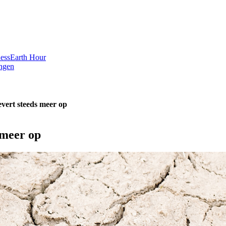
ess
Earth Hour
ngen
evert steeds meer op
 meer op