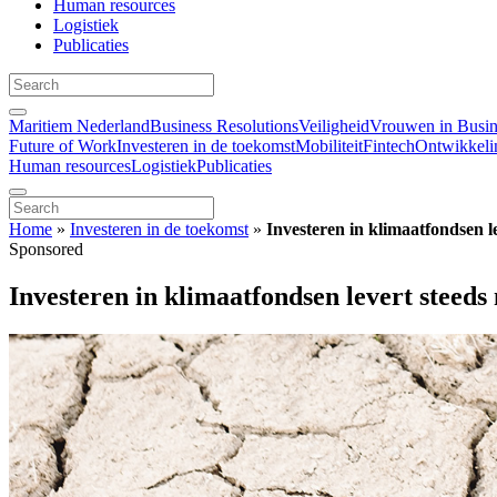
Human resources
Logistiek
Publicaties
Maritiem Nederland
Business Resolutions
Veiligheid
Vrouwen in Busin
Future of Work
Investeren in de toekomst
Mobiliteit
Fintech
Ontwikkeli
Human resources
Logistiek
Publicaties
Home
»
Investeren in de toekomst
»
Investeren in klimaatfondsen l
Sponsored
Investeren in klimaatfondsen levert steeds