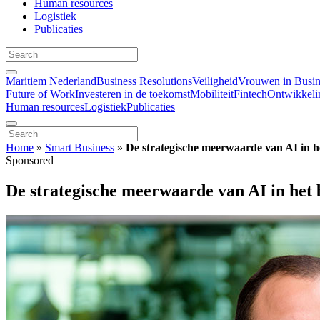
Human resources
Logistiek
Publicaties
Maritiem Nederland
Business Resolutions
Veiligheid
Vrouwen in Busin
Future of Work
Investeren in de toekomst
Mobiliteit
Fintech
Ontwikkeli
Human resources
Logistiek
Publicaties
Home
»
Smart Business
»
De strategische meerwaarde van AI in he
Sponsored
De strategische meerwaarde van AI in het 