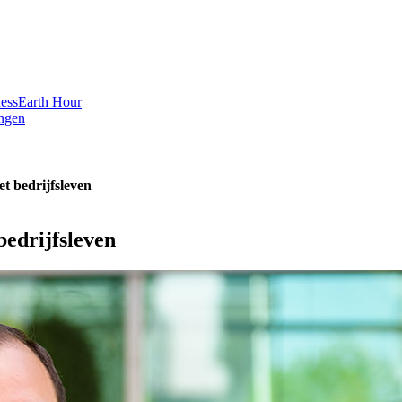
ess
Earth Hour
ngen
t bedrijfsleven
bedrijfsleven