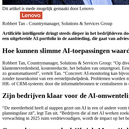
Dit artikel is mede mogelijk gemaakt door Lenovo
Robbert Tan - Countrymanager, Solutions & Services Group
Artificiële intelligentie dringt steeds dieper in het bedrijfsleven
een uitgebreide AI-portfolio in de aanbieding, die gaat van advi
Hoe kunnen slimme AI-toepassingen waarde
Robbert Tan, Countrymanager, Solutions & Services Group: “Op divers
klantentevredenheid, kostenreductie, het behalen van omzetgroei. Ee
zo geautomatiseerd”, vertelt Tan. “Concreet: AI-monitoring kan bijvoo
zonder tussenkomst van een eerstelijnshelpdesk. Problemen worden m.
HR- of CRM-systeem: door die informatiebronnen te centraliseren i
Zijn bedrijven klaar voor de AI-omwentel
“De meerderheid heeft al stappen gezet om AI in een of andere vorm t
planningsfase zit”, legt Tan uit. “Bedrijven die al met AI werken zoek
verwachting in 2025 ruim verdrievoudigen, wordt de impact op het bed