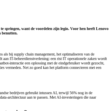
in te springen, want de voordelen zijn legio. Voor hen heeft Lenovo
n benutten.
s als bij supply chain management, het optimaliseren van de
 aan IT-beheerdienstverlening: een rist IT operationele zaken wordt
hatbot-interactie een oplossing met de eindgebruiker wordt gezocht,
ties vermeden. Net zo goed kan het platform connecteren met een
ndse bedrijven gebruikt intussen AI, terwijl 56% nog in de
data-architectuur aan te passen. Met AI-investeringen die naar