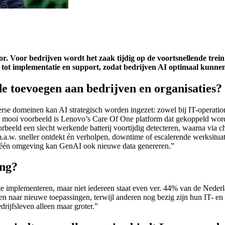
 door. Voor bedrijven wordt het zaak tijdig op de voortsnellende tre
es tot implementatie en support, zodat bedrijven AI optimaal kunne
 toevoegen aan bedrijven en organisaties?
e domeinen kan AI strategisch worden ingezet: zowel bij IT-operation
n mooi voorbeeld is Lenovo’s Care Of One platform dat gekoppeld wordt
rbeeld een slecht werkende batterij voortijdig detecteren, waarna via c
a.w. sneller ontdekt én verholpen, downtime of escalerende werksitua
n één omgeving kan GenAI ook nieuwe data genereren.”
ing?
e implementeren, maar niet iedereen staat even ver. 44% van de Nederla
en naar nieuwe toepassingen, terwijl anderen nog bezig zijn hun IT- en 
rijfsleven alleen maar groter.”