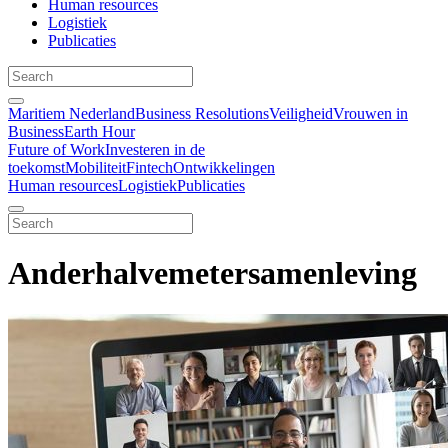
Human resources
Logistiek
Publicaties
Maritiem Nederland
Business Resolutions
Veiligheid
Vrouwen in
Business
Earth Hour
Future of Work
Investeren in de
toekomst
Mobiliteit
Fintech
Ontwikkelingen
Human resources
Logistiek
Publicaties
Anderhalvemetersamenleving