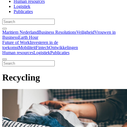
Human resources
Logistiek
Publicaties
Maritiem Nederland
Business Resolutions
Veiligheid
Vrouwen in
Business
Earth Hour
Future of Work
Investeren in de
toekomst
Mobiliteit
Fintech
Ontwikkelingen
Human resources
Logistiek
Publicaties
Recycling