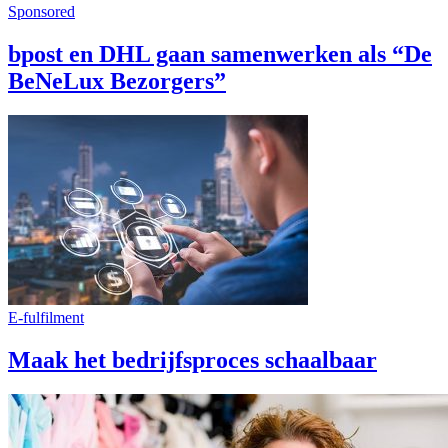
Sponsored
bpost en DHL gaan samenwerken als “De
BeNeLux Bezorgers”
E-fulfilment
Maak het bedrijfsproces schaalbaar