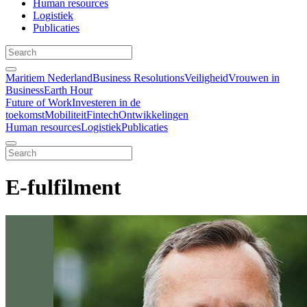
Human resources
Logistiek
Publicaties
Maritiem Nederland
Business Resolutions
Veiligheid
Vrouwen in
Business
Earth Hour
Future of Work
Investeren in de
toekomst
Mobiliteit
Fintech
Ontwikkelingen
Human resources
Logistiek
Publicaties
E-fulfilment