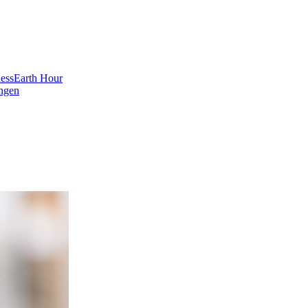
ess
Earth Hour
ngen