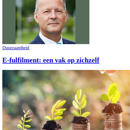
Duurzaamheid
E-fulfilment: een vak op zichzelf