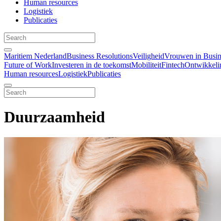
Human resources
Logistiek
Publicaties
Maritiem Nederland
Business Resolutions
Veiligheid
Vrouwen in Busin
Future of Work
Investeren in de toekomst
Mobiliteit
Fintech
Ontwikkeli
Human resources
Logistiek
Publicaties
Duurzaamheid